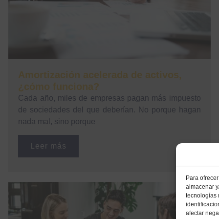
Amortización acelerada de activos,
¿cómo funciona?
Cada año, miles de empresas pagan más impuesto
de sociedades del que deberían. No porque hagan
nada mal, sino porque
Leer más
Para ofrecer
almacenar y/
tecnologías
identificaci
afectar nega