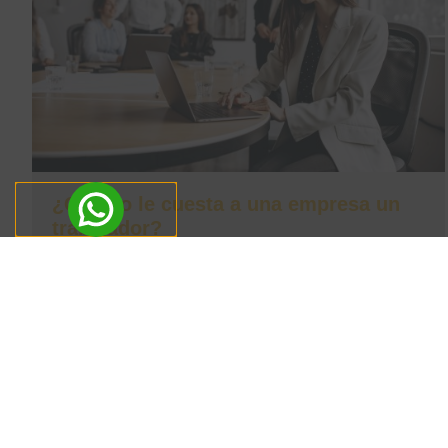
¿Cuánto le cuesta a una empresa un
trabajador?
La mayoría de los empresarios saben el salario
bruto que acuerdan con su empleado. Pero muy
pocos saben cuánto les
Leer más