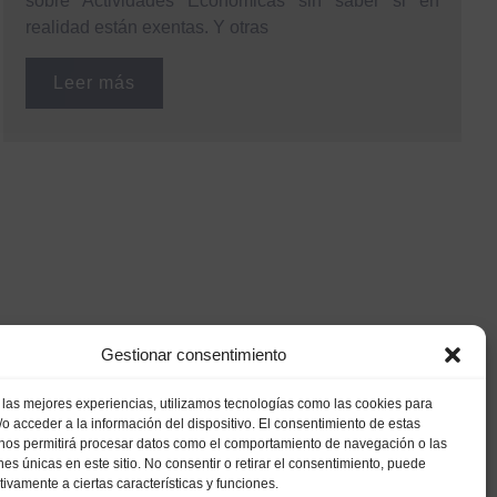
IAE: cómo calcularlo, cuándo se paga
y quién está exento
Hay empresas que llevan años pagando el Impuesto
sobre Actividades Económicas sin saber si en
realidad están exentas. Y otras
Leer más
Gestionar consentimiento
 las mejores experiencias, utilizamos tecnologías como las cookies para
o acceder a la información del dispositivo. El consentimiento de estas
 nos permitirá procesar datos como el comportamiento de navegación o las
ones únicas en este sitio. No consentir o retirar el consentimiento, puede
tivamente a ciertas características y funciones.