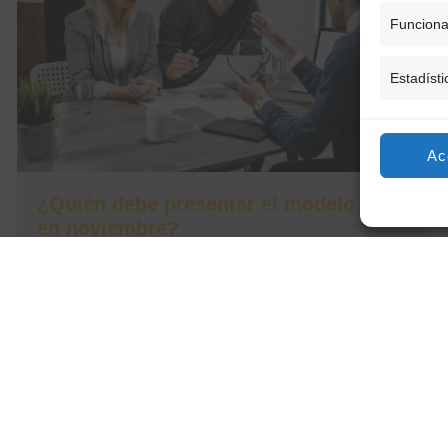
Funciona
Estadísti
Ac
¿Quién debe presentar el modelo 232
en noviembre?
Cada noviembre, miles de empresas en España
deben presentar el modelo 232 y muchas de ellas
no saben si están
Leer más