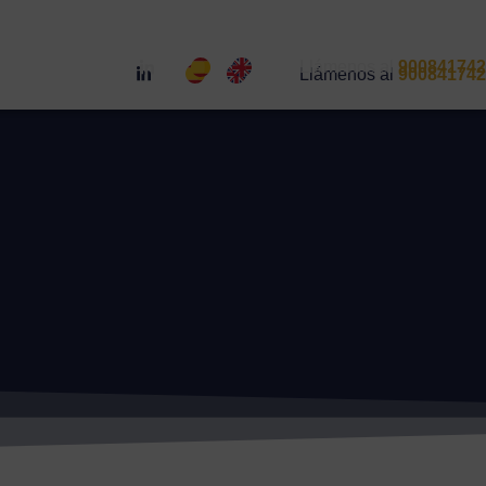
¿Hablamos?
¿Hablamos?
Llámenos al
900841742
Llámenos al
900841742